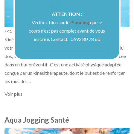
ATTENTION :
Vérifiez bien sur le
Planning
que le
cours n'est pas complet avant de vous
/ 45 Min / Petit Bain / 1 X Par semaine Aqua Dos Un
inscrire. Contact : 0693 80 78 60
Kinésithérapeute vous coache pour soulager et renforcer
votre dos. L’Aqua Dos s’adresse aux personnes souffrant du
dos, mais pas uniquement puisqu’elle peut aussi être exercée
dans un but préventif. C’est une activité physique adaptée,
Découvrir nos formules
conçue par un kinésithérapeute, dont le but est de renforcer
les muscles…
Voir plus
Aqua Jogging Santé