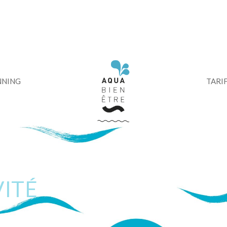
modal-check
NNING
TARI
VITÉ