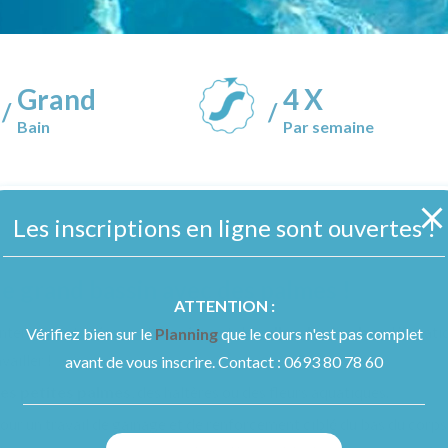
Grand
4 X
/
/
Bain
Par semaine
Les inscriptions en ligne sont ouvertes !
le grand bassin avec des palmes !
ATTENTION :
 intensément
cuisses
et
fessiers
et de
galber les jambes
. L’équati
Vérifiez bien sur le
Planning
que le cours n'est pas complet
vailler !
avant de vous inscrire. Contact : 0693 80 78 60
es petites palmes
, des haltères ou des fleurs aquatiques.
Combo
our un travail de gainage et de renforcement ciblé du bas du corps