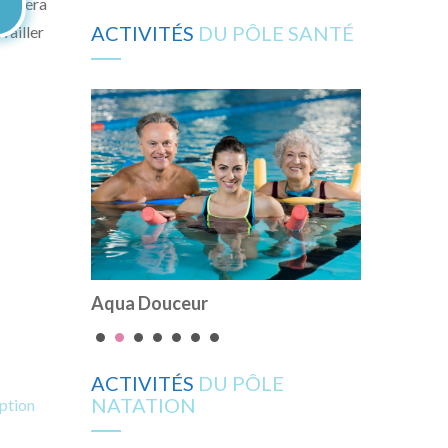
çonnera
ACTIVITÉS
DU PÔLE SANTÉ
vailler
Post Can
Surpoids Adultes
ACTIVITÉS
DU PÔLE
NATATION
iption