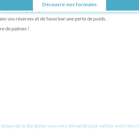
ndurance et votre tonus musculaire. L’ensemble de votre corps se fa
Découvrir nos formules
e condition physique. Les exercices effectués vous feront aussi tra
ans vos réserves et de favoriser une perte de poids.
re de palmes !
Aqua Douceur
ratique de la discipline vous sera demandé pour valider votre inscr