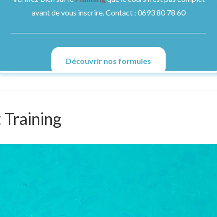
ller: 30 mn ou 45mn de travail musculaire associant :gainage, renfo
avant de vous inscrire. Contact : 0693 80 78 60
éance dans l’eau suivi de 45mn ou 1h d’activité aquatique , selon que
Découvrir nos formules
Training