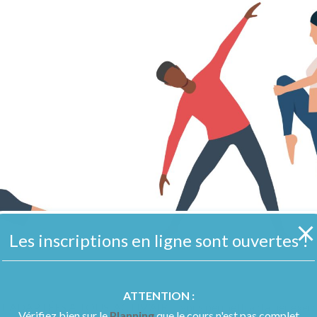
Les inscriptions en ligne sont ouvertes !
ATTENTION :
APTÉES A TOUS ACTIV’AIR , vous permettra d’allier exerci
Vérifiez bien sur le
Planning
que le cours n'est pas complet