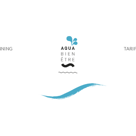
modal-check
NNING
TARI