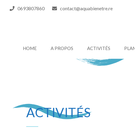
0693807860
contact@aquabienetre.re
HOME
A PROPOS
ACTIVITÉS
PLA
ACTIVITÉS