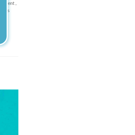
rcement ,
 vous