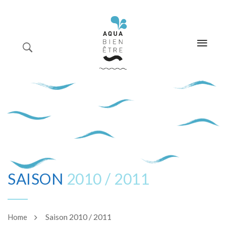
modal-check
HOME
TARIFS-
INSCRIPTI
A
PROPOS
CONTACT
ACTIVITÉS
SAISON
2010 / 2011
PANIER
Saison 2010 / 2011
Home
PLANNING