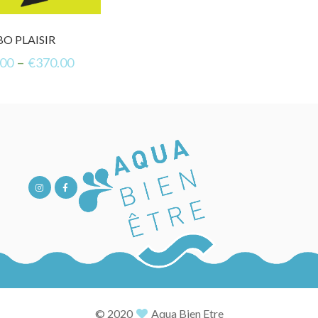
O PLAISIR
–
.00
€
370.00
© 2020
Aqua Bien Etre