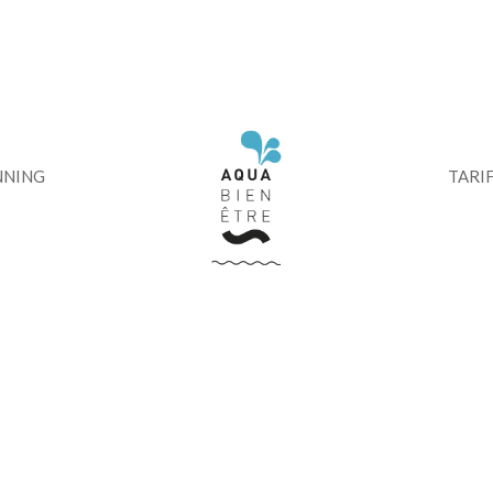
modal-check
NNING
TARI