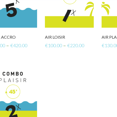
 ACCRO
AIR LOISIR
AIR PLA
–
–
.00
€
420.00
€
100.00
€
220.00
€
130.0