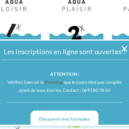
Les inscriptions en ligne sont ouvertes !
LOISIR
AQUA PLAISIR
AQUA P
ATTENTION :
–
–
.00
€
220.00
€
130.00
€
300.00
€
145.0
Vérifiez bien sur le
Planning
que le cours n'est pas complet
avant de vous inscrire. Contact : 0693 80 78 60
Découvrir nos formules