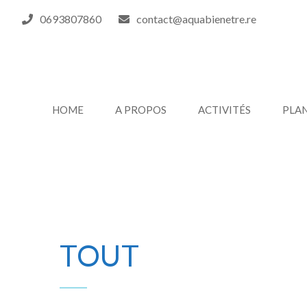
0693807860
contact@aquabienetre.re
HOME
A PROPOS
ACTIVITÉS
PLA
TOUT