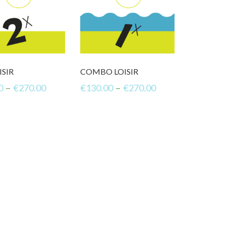
ISIR
COMBO LOISIR
–
–
0
€
270.00
€
130.00
€
270.00