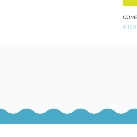
COMB
€
160