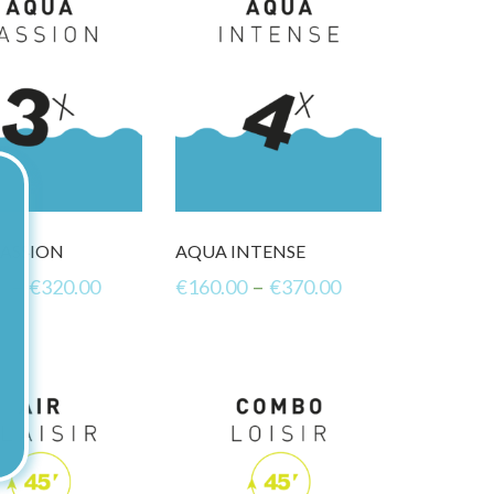
ASSION
AQUA INTENSE
–
–
0
€
320.00
€
160.00
€
370.00