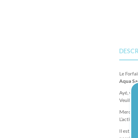
DESCR
Le Forfa
Aqua Sa
Ayé, vou
Veuillez
Merci de
L’activit
Il est pr