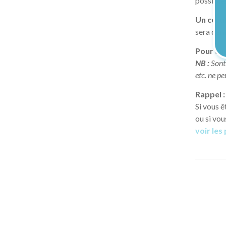
possible
Un certi
sera de
Pour une
NB :
Sont 
etc. ne p
Rappel :
Si vous ê
ou si vou
voir les