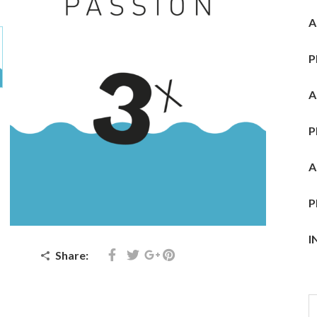
A
P
A
P
A
P
I
Share: