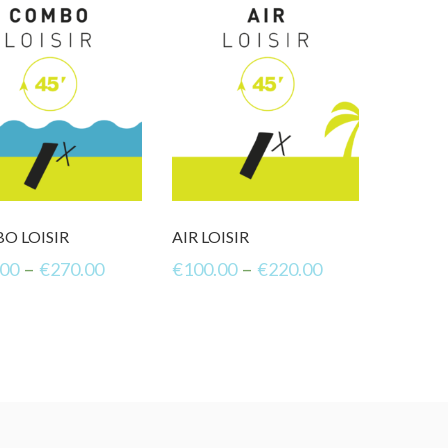
O LOISIR
AIR LOISIR
–
–
.00
€
270.00
€
100.00
€
220.00