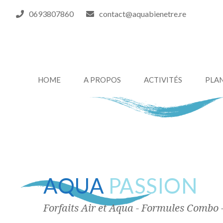
0693807860
contact@aquabienetre.re
HOME
A PROPOS
ACTIVITÉS
PLA
AQUA
PASSION
Forfaits Air et Aqua - Formules Combo 