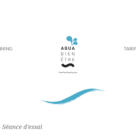
modal-check
NNING
TARI
- Séance d'essai