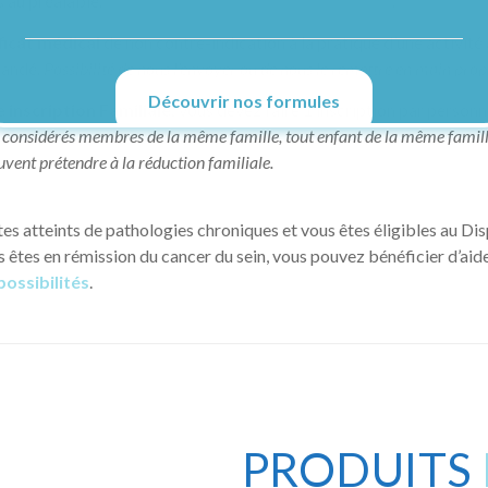
s au préalable.
Cliquez ici pour accéder au planning
.
ficat médical
de non contre-indication à la pratique d’une activit
mandé.
Possibilité de nous l’envoyer ou de nous le remettre en main propr
Découvrir nos formules
 inscription Familiale,
vous devez faire 1 inscription par personne
considérés membres de la même famille, tout enfant de la même famille 
euvent prétendre à la réduction familiale.
tes atteints de pathologies chroniques et vous êtes éligibles au Di
s êtes en rémission du cancer du sein, vous pouvez bénéficier d’aid
 possibilités
.
PRODUITS