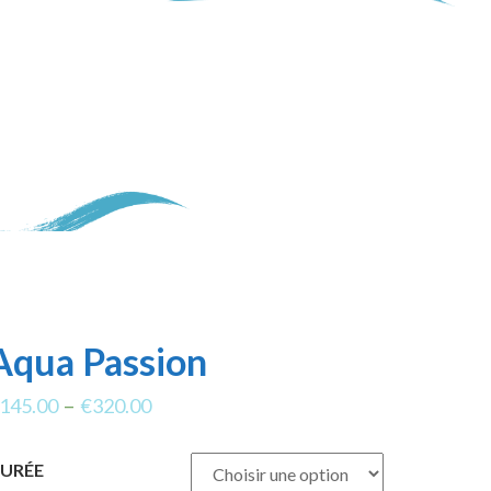
Aqua Passion
–
145.00
€
320.00
URÉE