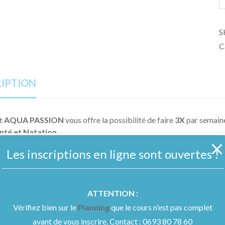
S
C
IPTION
it
AQUA PASSION
vous offre la possibilité de faire
3X
par semaine
nté et Natation
.
s vous êtes décidé ?
Les inscriptions en ligne sont ouvertes !
 nous accorder 6 min de votre temps
afin de compléter cette insc
 bien vouloir
répondre à tous les champs
du pack avant de vali
ATTENTION :
é, le jour, l’horaire et la piscine vous seront demandés.
Vérifiez bien sur le
Planning
que le cours n'est pas complet
éférable d’avoir le
planning sous les yeux
, ouvert sur une autre pag
avant de vous inscrire. Contact : 0693 80 78 60