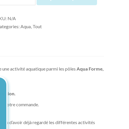
KU:
N/A
ategories:
Aqua
,
Tout
 une activité aquatique parmi les pôles
Aqua Forme,
ription.
der votre commande.
e ou d’avoir déjà regardé les différentes activités