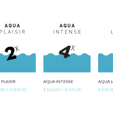
PLAISIR
AQUA INTENSE
AQUA L
–
–
.00
€
300.00
€
160.00
€
370.00
€
100.0